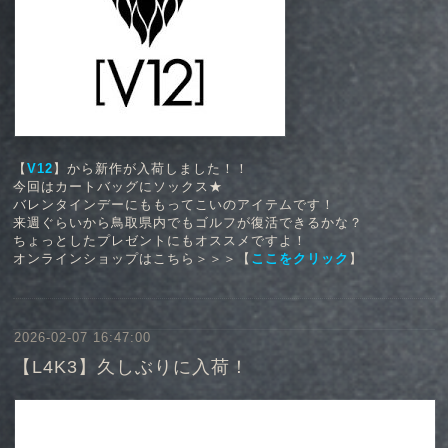
【
V12
】から新作が入荷しました！！
今回はカートバッグにソックス★
バレンタインデーにももってこいのアイテムです！
来週ぐらいから鳥取県内でもゴルフが復活できるかな？
ちょっとしたプレゼントにもオススメですよ！
オンラインショップはこちら＞＞＞【
ここをクリック
】
2026-02-07 16:47:00
【L4K3】久しぶりに入荷！