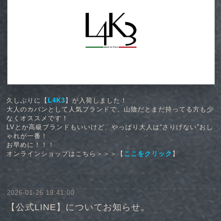
久しぶりに【
L4K3
】が入荷しました！
大人のカバンとして人気ブランドで、山陰だとまだ持ってる方も少
なくオススメです！
LVとか高級ブランドもいいけど、やっぱり大人は“さりげない”おし
ゃれが一番！
お早めに！！！
オンラインショップはこちら＞＞＞【
ここをクリック
】
2026-01-26 19:41:00
【公式LINE】についてお知らせ。