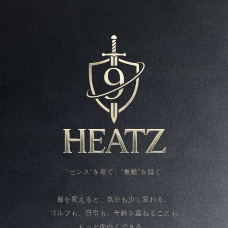
“センス”を着て、“無難”を脱ぐ
服を変えると、気分も少し変わる。
ゴルフも、日常も、年齢を重ねることも
もっと面白くできる。