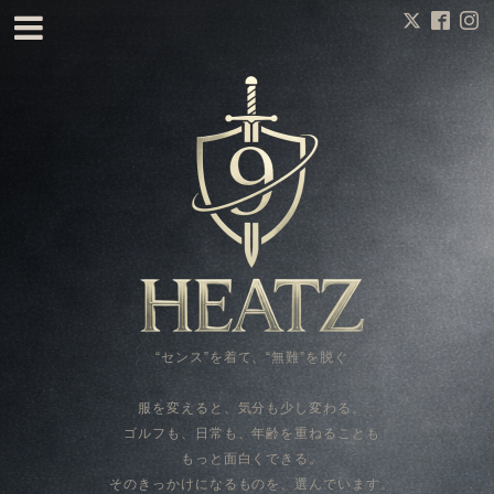
“センス”を着て、“無難”を脱ぐ
服を変えると、気分も少し変わる。
ゴルフも、日常も、年齢を重ねることも
もっと面白くできる。
そのきっかけになるものを、選んでいます。