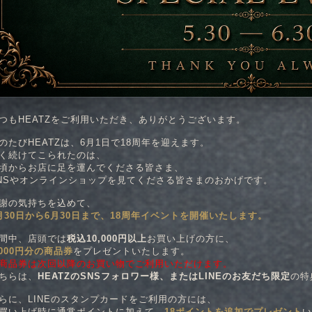
つもHEATZをご利用いただき、ありがとうございます。
のたびHEATZは、6月1日で18周年を迎えます。
く続けてこられたのは、
頃からお店に足を運んでくださる皆さま、
NSやオンラインショップを見てくださる皆さまのおかげです。
謝の気持ちを込めて、
月30日から6月30日まで、18周年イベントを開催いたします。
間中、店頭では
税込10,000円以上
お買い上げの方に、
,000円分の商品券
をプレゼントいたします。
商品券は次回以降のお買い物でご利用いただけます。
ちらは、
HEATZのSNSフォロワー様、またはLINEのお友だち限定
の特
らに、LINEのスタンプカードをご利用の方には、
買い上げ時に通常ポイントに加えて、
18ポイントを追加でプレゼント
い