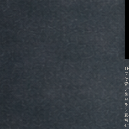
T
フ
そ
背
デ
暑
だ
ラ
シ
夏
写
ぜ