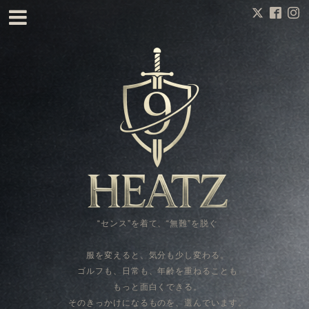
“センス”を着て、“無難”を脱ぐ
服を変えると、気分も少し変わる。
ゴルフも、日常も、年齢を重ねることも
もっと面白くできる。
そのきっかけになるものを、選んでいます。