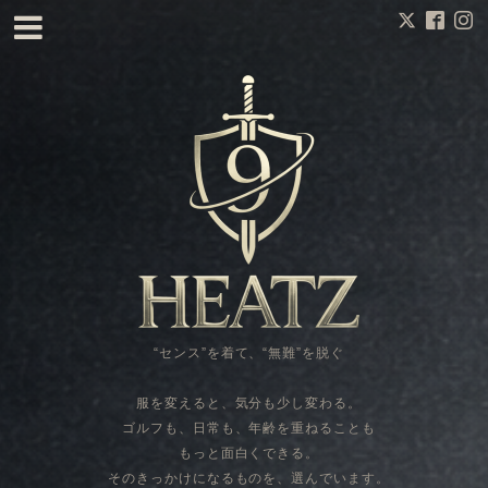
“センス”を着て、“無難”を脱ぐ
服を変えると、気分も少し変わる。
ゴルフも、日常も、年齢を重ねることも
もっと面白くできる。
そのきっかけになるものを、選んでいます。