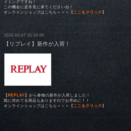
イミングですね！
この機会に是非見に来てくださいね！
オンラインショップはこちら＞＞＞【
ここをクリック
】
2026-03-07 15:16:00
【リプレイ】新作が入荷！
【
REPLAY
】から春物の新作が入荷しました！
既に売れてる商品もありますのでお早めに！！
オンラインショップはこちら＞＞＞【
ここをクリック
】