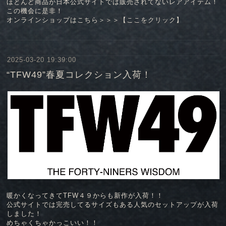
ほとんど商品が日本公式サイトでは販売されてないレアアイテム！
この機会に是非！
オンラインショップはこちら＞＞＞【
ここをクリック
】
2025-03-20 19:39:00
“TFW49”春夏コレクション入荷！
暖かくなってきてTFW４９からも新作が入荷！！
公式サイトでは完売してるサイズもある人気のセットアップが入荷
しました！
めちゃくちゃかっこいい！！