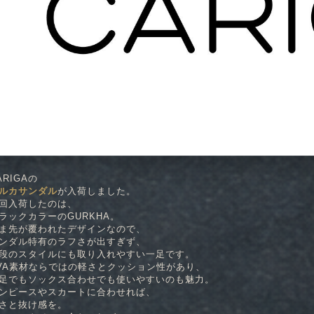
ARIGAの
ルカサンダル
が入荷しました。
回入荷したのは、
ラックカラーのGURKHA。
ま先が覆われたデザインなので、
ンダル特有のラフさが出すぎず、
段のスタイルにも取り入れやすい一足です。
VA素材ならではの軽さとクッション性があり、
足でもソックス合わせでも使いやすいのも魅力。
ンピースやスカートに合わせれば、
さと抜け感を。