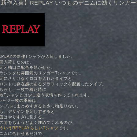
【新作入荷】REPLAY いつものデニムに効くリンガー
EPLAYの新作Tシャツが入荷しました。
回入荷したのは、
元と袖口に配色を効かせた、
ラシックな雰囲気のリンガーTシャツです。
元にさりげなくロゴを入れたタイプと、
ロントに存在感のあるグラフィックを配置したタイプ。
ちらも、一枚で着た時に
地Tシャツとは少し違う表情を作ってくれます。
シャツ一枚の季節は、
ンプルにまとめすぎると少し物足りない。
も、デザインを足しすぎると
度はやりすぎに見える。
の間をちょうどよく埋めてくれるのが、
ういうREPLAYらしいTシャツ
です。
ニムに合わせるだけで、