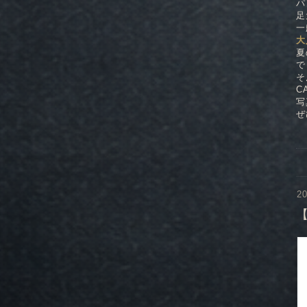
パ
足
一
大
夏
で
そ
C
写
ぜ
20
【