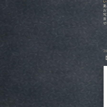
い
夏
お
写
首
ぜ
20