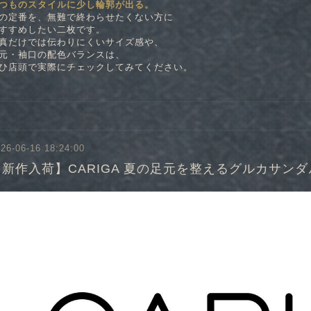
つものスタイルに少し輪郭が出る。
の定番を、無難で終わらせたくない方に
すすめしたい二枚です。
真だけでは伝わりにくいサイズ感や、
元・袖口の配色バランスは、
ひ店頭で実際にチェックしてみてください。
26-06-16 18:24:00
【新作入荷】CARIGA 夏の足元を整えるグルカサンダ