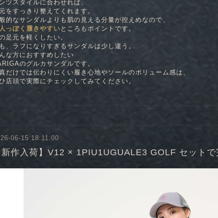
ンツスタイルに合わせれば、
元をすっきり整えてくれます。
般的なサンダルよりも肌の見える分量が控えめなので、
人っぽく履きやすい
ところもポイントです。
の足元を軽くしたい。
も、ラフになりすぎるサンダルは少し違う。
んな方におすすめしたい
ARIGAのグルカサンダルです。
真だけでは伝わりにくい履き心地やソールのボリューム感は、
ひ店頭で実際にチェックしてみてください。
26-06-15 18:11:00
新作入荷】V12 × 1PIU1UGUALE3 GOLF セ