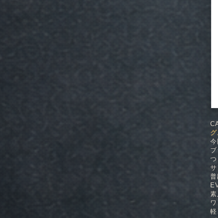
C
グ
今
ブ
つ
サ
普
E
素
ワ
軽