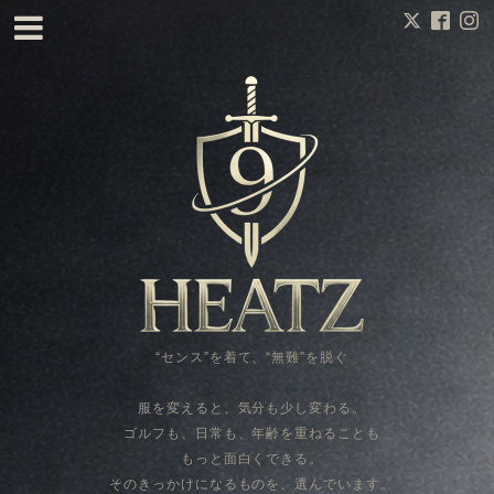
“センス”を着て、“無難”を脱ぐ
服を変えると、気分も少し変わる。
ゴルフも、日常も、年齢を重ねることも
もっと面白くできる。
そのきっかけになるものを、選んでいます。