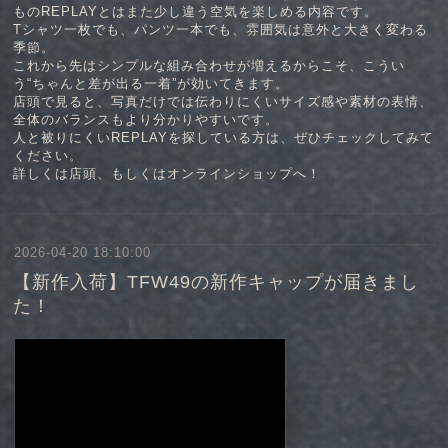
ものREPLAYとはまた少し違う空気を楽しめる内容です。
Tシャツ一枚でも、パンツ一本でも、雰囲気は意外と大きく変わる
季節。
これから先はシンプルな組み合わせが増えるからこそ、こうい
う“ちゃんと差が出る一着”が効いてきます。
店頭で見ると、写真だけでは伝わりにくいサイズ感や素材の表情、
全体のバランスもより分かりやすいです。
人と被りにくいREPLAYを探している方は、ぜひチェックしてみて
ください。
詳しくは店頭、もしくはオンラインショップへ！
2026-04-20 18:10:00
【新作入荷】TFW49の新作キャップが届きまし
た！