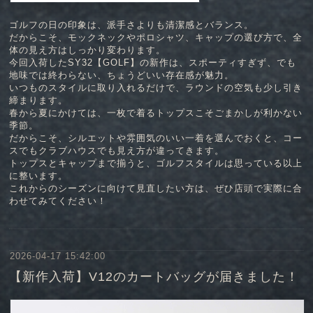
ゴルフの日の印象は、派手さよりも清潔感とバランス。
だからこそ、モックネックやポロシャツ、キャップの選び方で、全
体の見え方はしっかり変わります。
今回入荷したSY32【GOLF】の新作は、スポーティすぎず、でも
地味では終わらない、ちょうどいい存在感が魅力。
いつものスタイルに取り入れるだけで、ラウンドの空気も少し引き
締まります。
春から夏にかけては、一枚で着るトップスこそごまかしが利かない
季節。
だからこそ、シルエットや雰囲気のいい一着を選んでおくと、コー
スでもクラブハウスでも見え方が違ってきます。
トップスとキャップまで揃うと、ゴルフスタイルは思っている以上
に整います。
これからのシーズンに向けて見直したい方は、ぜひ店頭で実際に合
わせてみてください！
2026-04-17 15:42:00
【新作入荷】V12のカートバッグが届きました！