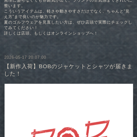
無理に盛らなくても雰囲気が出て、ラウンドの空気感まできれいに
整います。
こういうアイテムは、軽さや動きやすさだけでなく、ちゃんと“見
え方”まで良いのが魅力です。
夏のゴルフウェアを見直したい方は、ぜひ店頭で実際にチェックし
てみてください！
詳しくは店頭、もしくはオンラインショップへ！
2026-05-17 20:07:00
【新作入荷】BOBのジャケットとシャツが届きま
した！