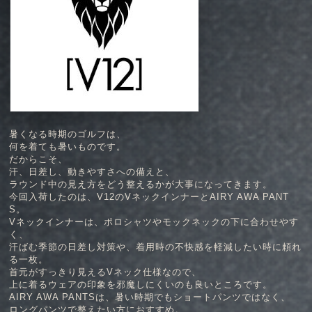
暑くなる時期のゴルフは、
何を着ても暑いものです。
だからこそ、
汗、日差し、動きやすさへの備えと、
ラウンド中の見え方をどう整えるかが大事になってきます。
今回入荷したのは、V12のVネックインナーとAIRY AWA PANT
S。
Vネックインナーは、ポロシャツやモックネックの下に合わせやす
く、
汗ばむ季節の日差し対策や、着用時の不快感を軽減したい時に頼れ
る一枚。
首元がすっきり見えるVネック仕様なので、
上に着るウェアの印象を邪魔しにくいのも良いところです。
AIRY AWA PANTSは、暑い時期でもショートパンツではなく、
ロングパンツで整えたい方におすすめ。