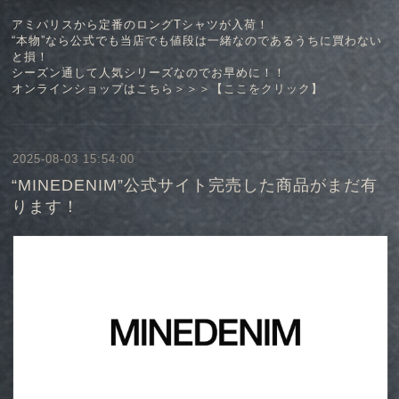
アミパリスから定番のロングTシャツが入荷！
“本物”なら公式でも当店でも値段は一緒なのであるうちに買わない
と損！
シーズン通して人気シリーズなのでお早めに！！
オンラインショップはこちら＞＞＞【
ここをクリック
】
2025-08-03 15:54:00
“MINEDENIM”公式サイト完売した商品がまだ有
ります！