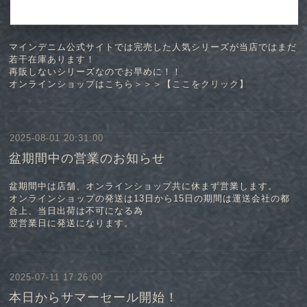
マインデニム公式サイトでは完売した人気シリーズが当店ではまだ
若干在庫あります！
再販しないシリーズなのでお早めに！！
オンラインショップはこちら＞＞＞【
ここをクリック
】
2025-08-01 20:31:00
盆期間中の営業のお知らせ
盆期間中は店舗、オンラインショップ共に休まず営業します。
オンラインショップの発送は13日から15日の期間は運送会社の都
合上、当日出荷は不可になる為
翌営業日に発送になります。
2025-07-11 17:26:00
本日からサマーセール開始！