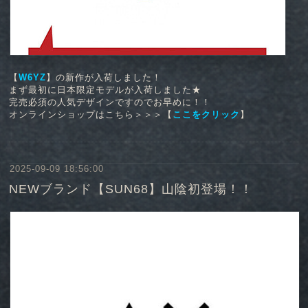
【
W6YZ
】の新作が入荷しました！
まず最初に日本限定モデルが入荷しました★
完売必須の人気デザインですのでお早めに！！
オンラインショップはこちら＞＞＞【
ここをクリック
】
2025-09-09 18:56:00
NEWブランド【SUN68】山陰初登場！！