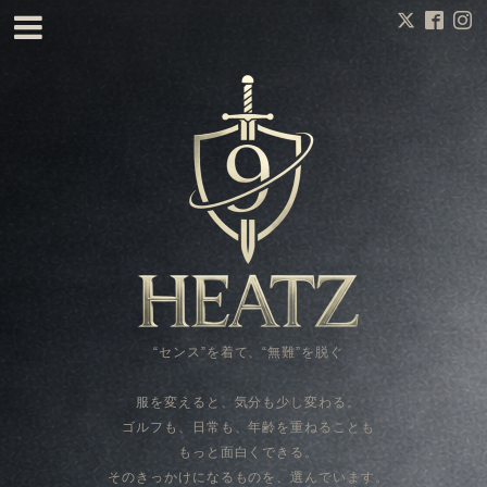
“センス”を着て、“無難”を脱ぐ
服を変えると、気分も少し変わる。
ゴルフも、日常も、年齢を重ねることも
もっと面白くできる。
そのきっかけになるものを、選んでいます。