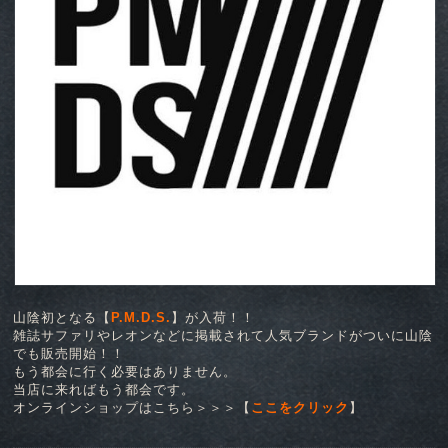
山陰初となる【
P.M.D.S.
】が入荷！！
雑誌サファリやレオンなどに掲載されて人気ブランドがついに山陰
でも販売開始！！
もう都会に行く必要はありません。
当店に来ればもう都会です。
オンラインショップはこちら＞＞＞【
ここをクリック
】