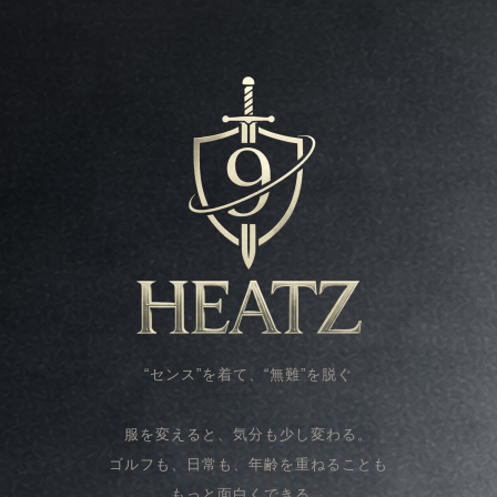
“センス”を着て、“無難”を脱ぐ
服を変えると、気分も少し変わる。
ゴルフも、日常も、年齢を重ねることも
もっと面白くできる。