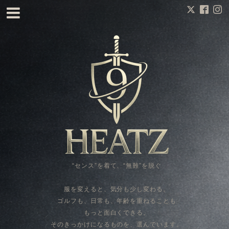
“センス”を着て、“無難”を脱ぐ
服を変えると、気分も少し変わる。
ゴルフも、日常も、年齢を重ねることも
もっと面白くできる。
そのきっかけになるものを、選んでいます。