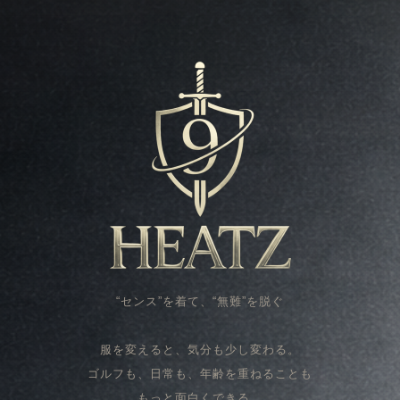
“センス”を着て、“無難”を脱ぐ
服を変えると、気分も少し変わる。
ゴルフも、日常も、年齢を重ねることも
もっと面白くできる。