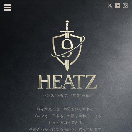
“センス”を着て、“無難”を脱ぐ
服を変えると、気分も少し変わる。
ゴルフも、日常も、年齢を重ねることも
もっと面白くできる。
そのきっかけになるものを、選んでいます。